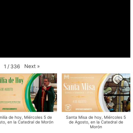
Next
»
1
/
336
ilía de hoy, Miércoles 5 de
Santa Misa de hoy, Miércoles 5
to, en la Catedral de Morón
de Agosto, en la Catedral de
Morón